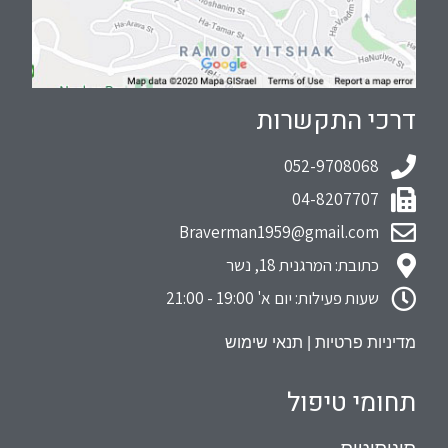
דרכי התקשרות
052-9708068
04-8207707
Braverman1959@gmail.com
כתובת: המרגנית 18, נשר
שעות פעילות: יום א' 19:00 - 21:00
מדיניות פרטיות
|
תנאי שימוש
תחומי טיפול