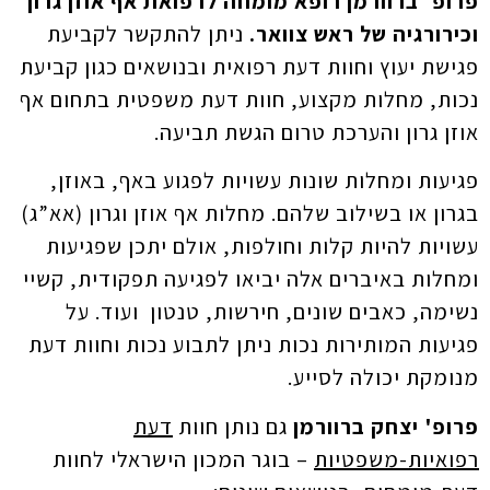
פרופ' ברוורמן רופא מומחה לרפואת אף אוזן גרון
וכירורגיה של ראש צוואר.
ניתן להתקשר לקביעת
פגישת יעוץ וחוות דעת רפואית ובנושאים כגון קביעת
נכות, מחלות מקצוע, חוות דעת משפטית בתחום אף
אוזן גרון והערכת טרום הגשת תביעה.
פגיעות ומחלות שונות עשויות לפגוע באף, באוזן,
בגרון או בשילוב שלהם. מחלות אף אוזן וגרון (אא”ג)
עשויות להיות קלות וחולפות, אולם יתכן שפגיעות
ומחלות באיברים אלה יביאו לפגיעה תפקודית, קשיי
נשימה, כאבים שונים, חירשות, טנטון ועוד. על
פגיעות המותירות נכות ניתן לתבוע נכות וחוות דעת
מנומקת יכולה לסייע.
פרופ' יצחק ברוורמן
גם נותן חוות
דעת
רפואיות-משפטיות
– בוגר המכון הישראלי לחוות